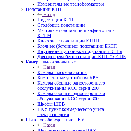
Измерительные трансформаторы
Подстанции КТП
Назад
Подстанции КТП
Столбовые подстанции
Мачтовые подстанции шкафного типа
КТПМ
Киосковые подстанции КТПН
Блочные (бетонные) подстанции БКТП
Внутренней установки подстанции КТПв
Для прогрева бетона станции КТПТО, СПБ
Камеры высоковольтные
Назад
Камеры высоковольтные
Комплектные устройства КРУ
Камеры сборные одностороннего
обслуживания КСО серии 200
Камеры сборные одностороннего
обслуживания КСО серии 300
Шкафы ШВВ
ПКУ-пункт коммерческого учета
электроэнергии
Щитовое оборудование НКУ
Назад
Щитовое оборудование НКУ