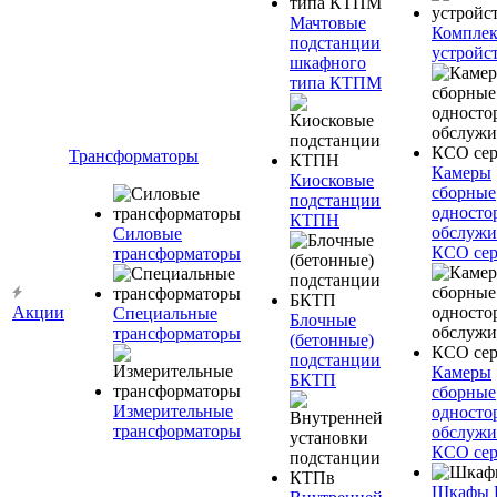
Мачтовые
Компле
подстанции
устройс
шкафного
типа КТПМ
Трансформаторы
Камеры
Киосковые
сборные
подстанции
односто
КТПН
обслужи
Силовые
КСО сер
трансформаторы
Акции
Специальные
Блочные
трансформаторы
(бетонные)
подстанции
Камеры
БКТП
сборные
Измерительные
односто
трансформаторы
обслужи
КСО сер
Шкафы