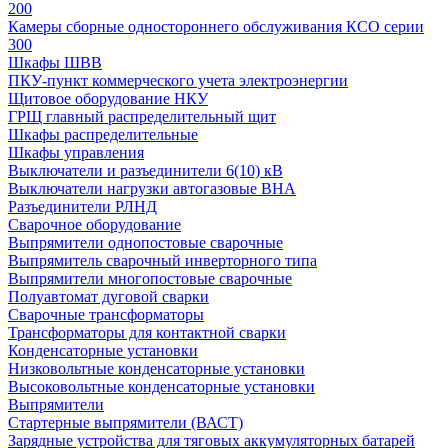
200
Камеры сборные одностороннего обслуживания КСО серии
300
Шкафы ШВВ
ПКУ-пункт коммерческого учета электроэнергии
Щитовое оборудование НКУ
ГРЩ главный распределительный щит
Шкафы распределительные
Шкафы управления
Выключатели и разъединители 6(10) кВ
Выключатели нагрузки автогазовые ВНА
Разъединители РЛНД
Сварочное оборудование
Выпрямители однопостовые сварочные
Выпрямитель сварочный инверторного типа
Выпрямители многопостовые сварочные
Полуавтомат дуговой сварки
Сварочные трансформаторы
Трансформаторы для контактной сварки
Конденсаторные установки
Низковольтные конденсаторные установки
Высоковольтные конденсаторные установки
Выпрямители
Стартерные выпрямители (ВАСТ)
Зарядные устройства для тяговых аккумуляторных батарей