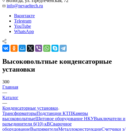
Вологда, ул. Предтеченская, 72
info@nevaeltech.ru
Вконтакте
Telegram
YouTube
WhatsApp
Высоковольтные конденсаторные
установки
300
Главная
—
Каталог
—
Конденсаторные установки
Трансформаторы
Подстанции КТП
Камеры
высоковольтные
Щитовое оборудование НКУ
Выключатели и
разъединители 6(10) кВ
Сварочное
оборудование
Выпрямители
Металлоконструкции
Счетчики э/