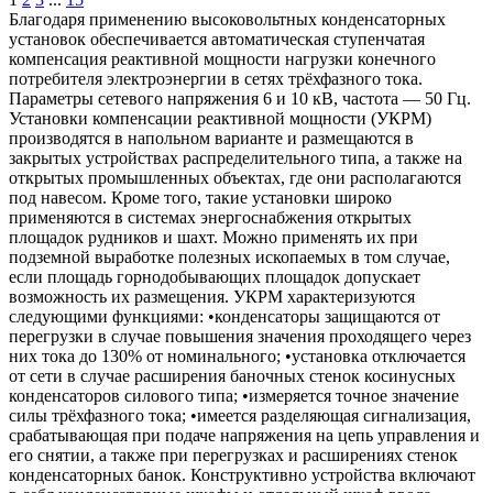
Благодаря применению высоковольтных конденсаторных
установок обеспечивается автоматическая ступенчатая
компенсация реактивной мощности нагрузки конечного
потребителя электроэнергии в сетях трёхфазного тока.
Параметры сетевого напряжения 6 и 10 кВ, частота — 50 Гц.
Установки компенсации реактивной мощности (УКРМ)
производятся в напольном варианте и размещаются в
закрытых устройствах распределительного типа, а также на
открытых промышленных объектах, где они располагаются
под навесом. Кроме того, такие установки широко
применяются в системах энергоснабжения открытых
площадок рудников и шахт. Можно применять их при
подземной выработке полезных ископаемых в том случае,
если площадь горнодобывающих площадок допускает
возможность их размещения. УКРМ характеризуются
следующими функциями: •конденсаторы защищаются от
перегрузки в случае повышения значения проходящего через
них тока до 130% от номинального; •установка отключается
от сети в случае расширения баночных стенок косинусных
конденсаторов силового типа; •измеряется точное значение
силы трёхфазного тока; •имеется разделяющая сигнализация,
срабатывающая при подаче напряжения на цепь управления и
его снятии, а также при перегрузках и расширениях стенок
конденсаторных банок. Конструктивно устройства включают