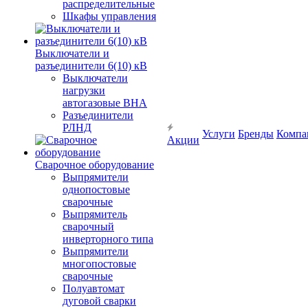
распределительные
Шкафы управления
Выключатели и
разъединители 6(10) кВ
Выключатели
нагрузки
автогазовые ВНА
Разъединители
РЛНД
Услуги
Бренды
Компа
Акции
Сварочное оборудование
Выпрямители
однопостовые
сварочные
Выпрямитель
сварочный
инверторного типа
Выпрямители
многопостовые
сварочные
Полуавтомат
дуговой сварки