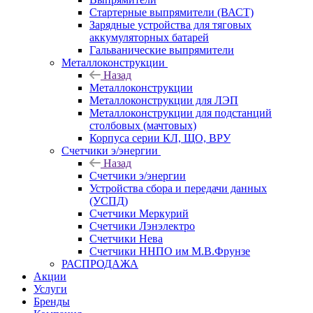
Стартерные выпрямители (ВАСТ)
Зарядные устройства для тяговых
аккумуляторных батарей
Гальванические выпрямители
Металлоконструкции
Назад
Металлоконструкции
Металлоконструкции для ЛЭП
Металлоконструкции для подстанций
столбовых (мачтовых)
Корпуса серии КЛ, ЩО, ВРУ
Счетчики э/энергии
Назад
Счетчики э/энергии
Устройства сбора и передачи данных
(УСПД)
Счетчики Меркурий
Счетчики Лэнэлектро
Счетчики Нева
Счетчики ННПО им М.В.Фрунзе
РАСПРОДАЖА
Акции
Услуги
Бренды