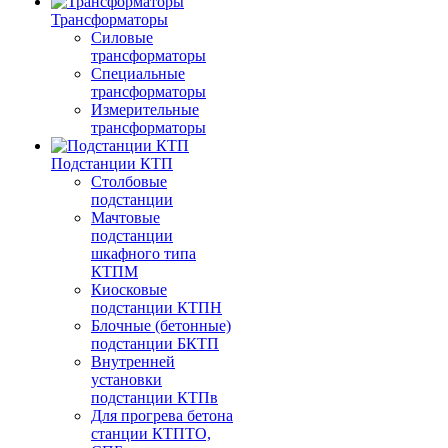
Трансформаторы
Силовые
трансформаторы
Специальные
трансформаторы
Измерительные
трансформаторы
Подстанции КТП
Столбовые
подстанции
Мачтовые
подстанции
шкафного типа
КТПМ
Киосковые
подстанции КТПН
Блочные (бетонные)
подстанции БКТП
Внутренней
установки
подстанции КТПв
Для прогрева бетона
станции КТПТО,