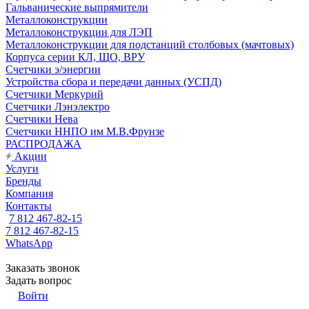
Гальванические выпрямители
Металлоконструкции
Металлоконструкции для ЛЭП
Металлоконструкции для подстанций столбовых (мачтовых)
Корпуса серии КЛ, ЩО, ВРУ
Счетчики э/энергии
Устройства сбора и передачи данных (УСПД)
Счетчики Меркурий
Счетчики Лэнэлектро
Счетчики Нева
Счетчики ННПО им М.В.Фрунзе
РАСПРОДАЖА
Акции
Услуги
Бренды
Компания
Контакты
7 812 467-82-15
7 812 467-82-15
WhatsApp
Заказать звонок
Задать вопрос
Войти