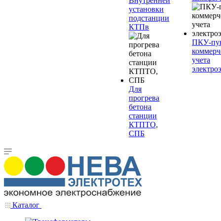
Внутренней
установки
подстанции
КТПв
ПКУ-пу
коммерч
учета
электро
Для
прогрева
бетона
станции
КТПТО,
СПБ
Каталог