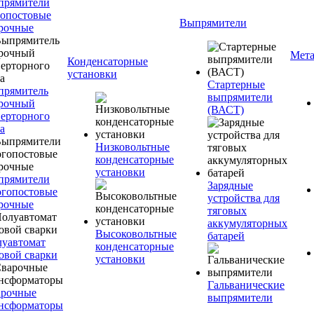
прямители
опостовые
Выпрямители
рочные
Мета
Конденсаторные
установки
Стартерные
прямитель
выпрямители
рочный
(ВАСТ)
ерторного
а
Низковольтные
конденсаторные
установки
прямители
Зарядные
гопостовые
устройства для
рочные
тяговых
аккумуляторных
Высоковольтные
батарей
уавтомат
конденсаторные
овой сварки
установки
Гальванические
арочные
выпрямители
нсформаторы