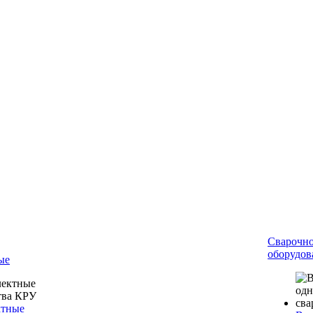
Сварочн
оборудов
ые
ктные