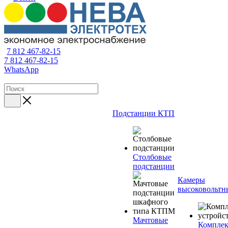
7 812 467-82-15
7 812 467-82-15
WhatsApp
Подстанции КТП
Столбовые
подстанции
Камеры
высоковольтн
Мачтовые
Компле