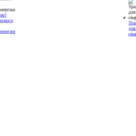
нкт
еского
Тр
для
энергии
сва