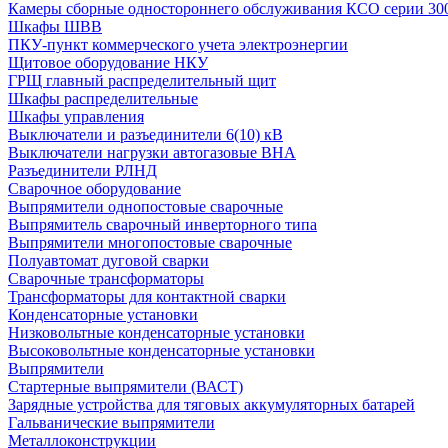
Камеры сборные одностороннего обслуживания КСО серии 30
Шкафы ШВВ
ПКУ-пункт коммерческого учета электроэнергии
Щитовое оборудование НКУ
ГРЩ главный распределительный щит
Шкафы распределительные
Шкафы управления
Выключатели и разъединители 6(10) кВ
Выключатели нагрузки автогазовые ВНА
Разъединители РЛНД
Сварочное оборудование
Выпрямители однопостовые сварочные
Выпрямитель сварочный инверторного типа
Выпрямители многопостовые сварочные
Полуавтомат дуговой сварки
Сварочные трансформаторы
Трансформаторы для контактной сварки
Конденсаторные установки
Низковольтные конденсаторные установки
Высоковольтные конденсаторные установки
Выпрямители
Стартерные выпрямители (ВАСТ)
Зарядные устройства для тяговых аккумуляторных батарей
Гальванические выпрямители
Металлоконструкции