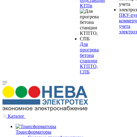
подстанции
КТПв
ПКУ-пу
коммерч
учета
электро
Для
прогрева
бетона
станции
КТПТО,
СПБ
Каталог
Трансформаторы