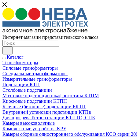
Интернет-магазин представительского класса
Каталог
Трансформаторы
Силовые трансформаторы
Специальные трансформаторы
Измерительные трансформаторы
Подстанции КТП
Столбовые подстанции
Мачтовые подстанции шкафного типа КТПМ
Киосковые подстанции КТПН
Блочные (бетонные) подстанции БКТП
Внутренней установки подстанции КТПв
Для прогрева бетона станции КТПТО, СПБ
Камеры высоковольтные
Комплектные устройства КРУ
Камеры сборные одностороннего обслуживания КСО серии 20