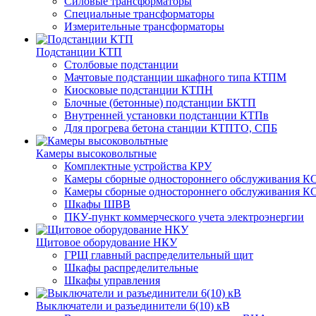
Силовые трансформаторы
Специальные трансформаторы
Измерительные трансформаторы
Подстанции КТП
Столбовые подстанции
Мачтовые подстанции шкафного типа КТПМ
Киосковые подстанции КТПН
Блочные (бетонные) подстанции БКТП
Внутренней установки подстанции КТПв
Для прогрева бетона станции КТПТО, СПБ
Камеры высоковольтные
Комплектные устройства КРУ
Камеры сборные одностороннего обслуживания КС
Камеры сборные одностороннего обслуживания КС
Шкафы ШВВ
ПКУ-пункт коммерческого учета электроэнергии
Щитовое оборудование НКУ
ГРЩ главный распределительный щит
Шкафы распределительные
Шкафы управления
Выключатели и разъединители 6(10) кВ