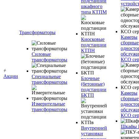
подстанции
устройс
шкафного
типа КТПМ
Трансформаторы
Камеры
Киосковые
сборные
подстанции
односто
КТПН
обслужи
Силовые
КСО сер
трансформаторы
Акции
Специальные
Блочные
трансформаторы
(бетонные)
подстанции
Камеры
БКТП
сборные
Измерительные
односто
трансформаторы
обслужи
КСО сер
Шкафы
Внутренней
установки