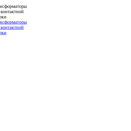
ансформаторы
 контактной
рки