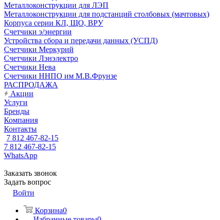
Металлоконструкции для ЛЭП
Металлоконструкции для подстанций столбовых (мачтовых)
Корпуса серии КЛ, ЩО, ВРУ
Счетчики э/энергии
Устройства сбора и передачи данных (УСПД)
Счетчики Меркурий
Счетчики Лэнэлектро
Счетчики Нева
Счетчики ННПО им М.В.Фрунзе
РАСПРОДАЖА
Акции
Услуги
Бренды
Компания
Контакты
7 812 467-82-15
7 812 467-82-15
WhatsApp
Заказать звонок
Задать вопрос
Войти
Корзина
0
Избранные товары
0