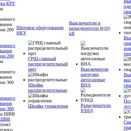
Вы
тва КРУ
одн
сва
Выключатели и
Щитовое оборудование
разъединители 6(10)
НКУ
кВ
Вы
сва
роннего
инв
вания
тип
ии 200
ГРЩ главный
распределительный
щит
Выключатели
нагрузки
Вы
автогазовые
мно
Шкафы
ВНА
сва
распределительные
роннего
Пол
вания
Разъединители
Шкафы управления
дуг
ии 300
РЛНД
 ШВВ
Св
тра