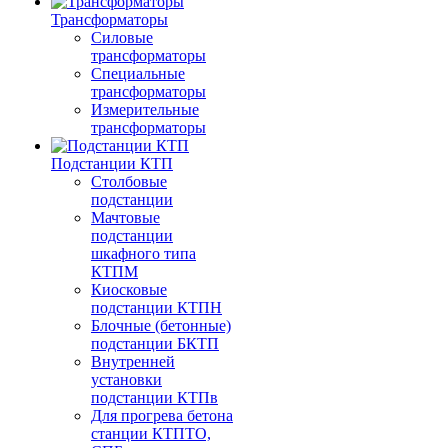
Трансформаторы
Силовые
трансформаторы
Специальные
трансформаторы
Измерительные
трансформаторы
Подстанции КТП
Столбовые
подстанции
Мачтовые
подстанции
шкафного типа
КТПМ
Киосковые
подстанции КТПН
Блочные (бетонные)
подстанции БКТП
Внутренней
установки
подстанции КТПв
Для прогрева бетона
станции КТПТО,