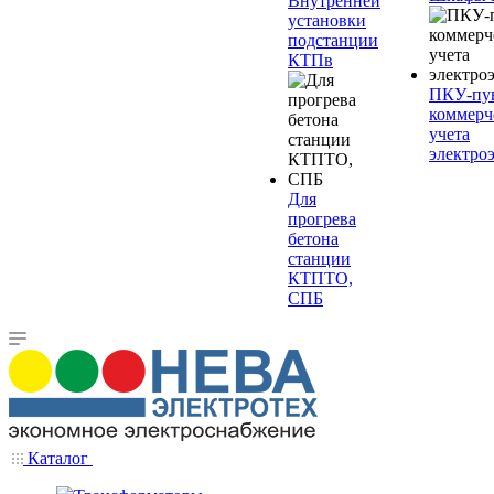
Внутренней
установки
подстанции
КТПв
ПКУ-пу
коммерч
учета
электро
Для
прогрева
бетона
станции
КТПТО,
СПБ
Каталог