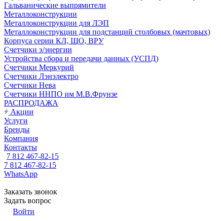
Гальванические выпрямители
Металлоконструкции
Металлоконструкции для ЛЭП
Металлоконструкции для подстанций столбовых (мачтовых)
Корпуса серии КЛ, ЩО, ВРУ
Счетчики э/энергии
Устройства сбора и передачи данных (УСПД)
Счетчики Меркурий
Счетчики Лэнэлектро
Счетчики Нева
Счетчики ННПО им М.В.Фрунзе
РАСПРОДАЖА
Акции
Услуги
Бренды
Компания
Контакты
7 812 467-82-15
7 812 467-82-15
WhatsApp
Заказать звонок
Задать вопрос
Войти