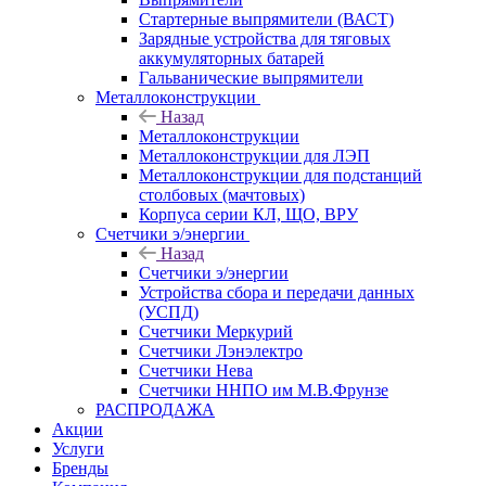
Стартерные выпрямители (ВАСТ)
Зарядные устройства для тяговых
аккумуляторных батарей
Гальванические выпрямители
Металлоконструкции
Назад
Металлоконструкции
Металлоконструкции для ЛЭП
Металлоконструкции для подстанций
столбовых (мачтовых)
Корпуса серии КЛ, ЩО, ВРУ
Счетчики э/энергии
Назад
Счетчики э/энергии
Устройства сбора и передачи данных
(УСПД)
Счетчики Меркурий
Счетчики Лэнэлектро
Счетчики Нева
Счетчики ННПО им М.В.Фрунзе
РАСПРОДАЖА
Акции
Услуги
Бренды