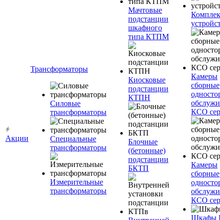
Мачтовые
Компле
подстанции
устройс
шкафного
типа КТПМ
Трансформаторы
Камеры
Киосковые
сборные
подстанции
односто
КТПН
обслужи
Силовые
КСО сер
трансформаторы
Акции
Специальные
Блочные
трансформаторы
(бетонные)
подстанции
Камеры
БКТП
сборные
Измерительные
односто
трансформаторы
обслужи
КСО сер
Шкафы