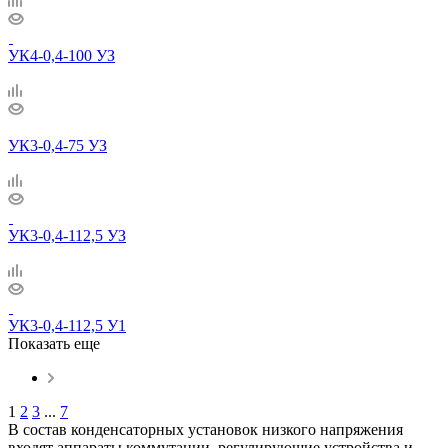
УК4-0,4-100 УЗ
УК3-0,4-75 УЗ
УК3-0,4-112,5 УЗ
УК3-0,4-112,5 У1
Показать еще
1
2
3
...
7
В состав конденсаторных установок низкого напряжения
входят аппараты коммутации, регулирующие устройства и