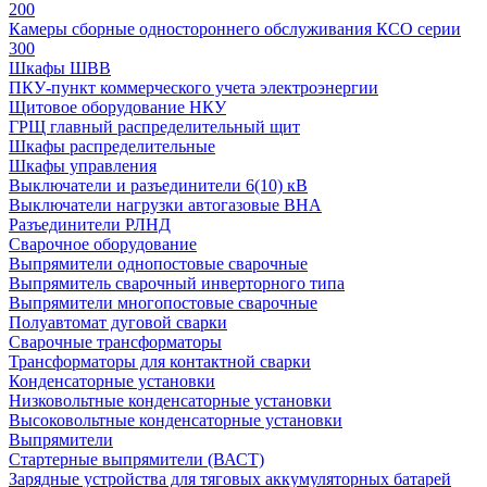
200
Камеры сборные одностороннего обслуживания КСО серии
300
Шкафы ШВВ
ПКУ-пункт коммерческого учета электроэнергии
Щитовое оборудование НКУ
ГРЩ главный распределительный щит
Шкафы распределительные
Шкафы управления
Выключатели и разъединители 6(10) кВ
Выключатели нагрузки автогазовые ВНА
Разъединители РЛНД
Сварочное оборудование
Выпрямители однопостовые сварочные
Выпрямитель сварочный инверторного типа
Выпрямители многопостовые сварочные
Полуавтомат дуговой сварки
Сварочные трансформаторы
Трансформаторы для контактной сварки
Конденсаторные установки
Низковольтные конденсаторные установки
Высоковольтные конденсаторные установки
Выпрямители
Стартерные выпрямители (ВАСТ)
Зарядные устройства для тяговых аккумуляторных батарей