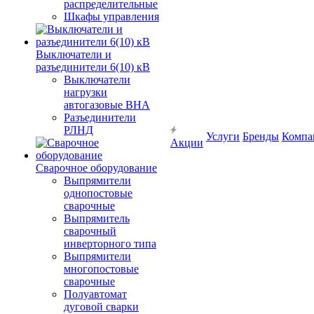
распределительные
Шкафы управления
Выключатели и
разъединители 6(10) кВ
Выключатели
нагрузки
автогазовые ВНА
Разъединители
РЛНД
Услуги
Бренды
Компа
Акции
Сварочное оборудование
Выпрямители
однопостовые
сварочные
Выпрямитель
сварочный
инверторного типа
Выпрямители
многопостовые
сварочные
Полуавтомат
дуговой сварки