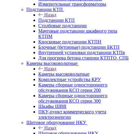
Измерительные трансформаторы
Подстанции КТП
Назад
Подстанции КТП
Столбовые подстанции
Мачтовые подстанции шкафного типа
КТПМ
Киосковые подстанции КТПН
Блочные (бетонные) подстанции БКТП
Внутренней установки подстанции КТПв
Для прогрева бетона станции КТПТО, СПБ
Камеры высоковольтные
Назад
Камеры высоковольтные
Комплектные устройства КРУ
Камеры сборные одностороннего
обслуживания КСО серии 200
Камеры сборные одностороннего
обслуживания КСО серии 300
Шкафы ШВВ
ПКУ-пункт коммерческого учета
электроэнергии
Щитовое оборудование НКУ
Назад
Щитовое оборудование НКУ