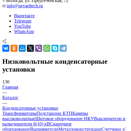
Вологда, ул. Предтеченская, 72
info@nevaeltech.ru
Вконтакте
Telegram
YouTube
WhatsApp
Низковольтные конденсаторные
установки
130
Главная
—
Каталог
—
Конденсаторные установки
Трансформаторы
Подстанции КТП
Камеры
высоковольтные
Щитовое оборудование НКУ
Выключатели и
разъединители 6(10) кВ
Сварочное
оборудование
Выпрямители
Металлоконструкции
Счетчики э/