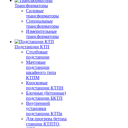
Трансформаторы
Силовые
трансформаторы
Специальные
трансформаторы
Измерительные
трансформаторы
Подстанции КТП
Столбовые
подстанции
Мачтовые
подстанции
шкафного типа
КТПМ
Киосковые
подстанции КТПН
Блочные (бетонные)
подстанции БКТП
Внутренней
установки
подстанции КТПв
Для прогрева бетона
станции КТПТО,