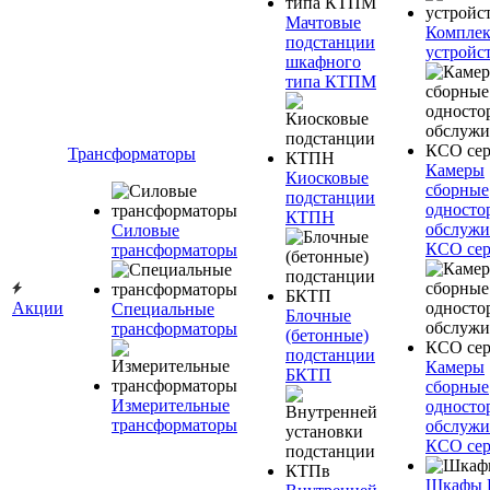
Мачтовые
Компле
подстанции
устройс
шкафного
типа КТПМ
Трансформаторы
Камеры
Киосковые
сборные
подстанции
односто
КТПН
обслужи
Силовые
КСО сер
трансформаторы
Акции
Специальные
Блочные
трансформаторы
(бетонные)
подстанции
Камеры
БКТП
сборные
Измерительные
односто
трансформаторы
обслужи
КСО сер
Шкафы