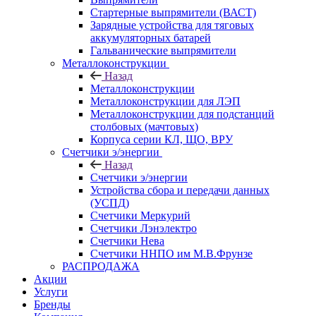
Стартерные выпрямители (ВАСТ)
Зарядные устройства для тяговых
аккумуляторных батарей
Гальванические выпрямители
Металлоконструкции
Назад
Металлоконструкции
Металлоконструкции для ЛЭП
Металлоконструкции для подстанций
столбовых (мачтовых)
Корпуса серии КЛ, ЩО, ВРУ
Счетчики э/энергии
Назад
Счетчики э/энергии
Устройства сбора и передачи данных
(УСПД)
Счетчики Меркурий
Счетчики Лэнэлектро
Счетчики Нева
Счетчики ННПО им М.В.Фрунзе
РАСПРОДАЖА
Акции
Услуги
Бренды