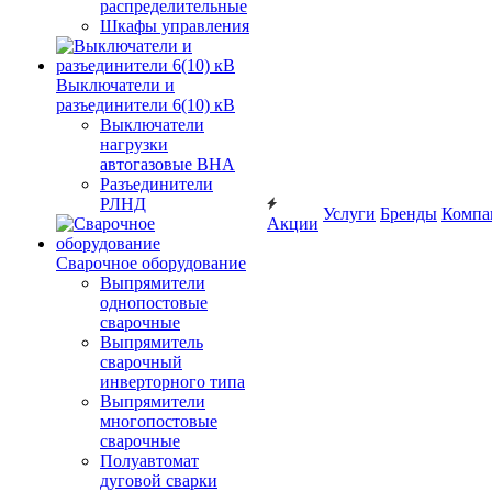
распределительные
Шкафы управления
Выключатели и
разъединители 6(10) кВ
Выключатели
нагрузки
автогазовые ВНА
Разъединители
РЛНД
Услуги
Бренды
Компа
Акции
Сварочное оборудование
Выпрямители
однопостовые
сварочные
Выпрямитель
сварочный
инверторного типа
Выпрямители
многопостовые
сварочные
Полуавтомат
дуговой сварки