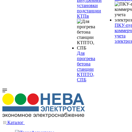
Внутренней
установки
подстанции
КТПв
ПКУ-пу
коммерч
учета
электро
Для
прогрева
бетона
станции
КТПТО,
СПБ
Каталог