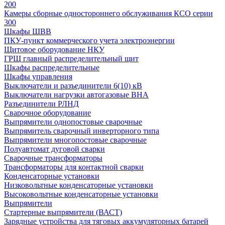
200
Камеры сборные одностороннего обслуживания КСО серии
300
Шкафы ШВВ
ПКУ-пункт коммерческого учета электроэнергии
Щитовое оборудование НКУ
ГРЩ главный распределительный щит
Шкафы распределительные
Шкафы управления
Выключатели и разъединители 6(10) кВ
Выключатели нагрузки автогазовые ВНА
Разъединители РЛНД
Сварочное оборудование
Выпрямители однопостовые сварочные
Выпрямитель сварочный инверторного типа
Выпрямители многопостовые сварочные
Полуавтомат дуговой сварки
Сварочные трансформаторы
Трансформаторы для контактной сварки
Конденсаторные установки
Низковольтные конденсаторные установки
Высоковольтные конденсаторные установки
Выпрямители
Стартерные выпрямители (ВАСТ)
Зарядные устройства для тяговых аккумуляторных батарей