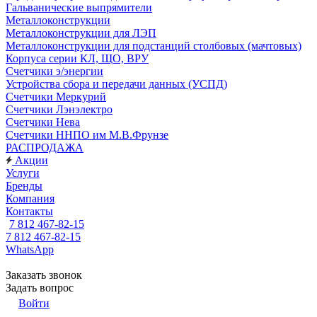
Гальванические выпрямители
Металлоконструкции
Металлоконструкции для ЛЭП
Металлоконструкции для подстанций столбовых (мачтовых)
Корпуса серии КЛ, ЩО, ВРУ
Счетчики э/энергии
Устройства сбора и передачи данных (УСПД)
Счетчики Меркурий
Счетчики Лэнэлектро
Счетчики Нева
Счетчики ННПО им М.В.Фрунзе
РАСПРОДАЖА
Акции
Услуги
Бренды
Компания
Контакты
7 812 467-82-15
7 812 467-82-15
WhatsApp
Заказать звонок
Задать вопрос
Войти