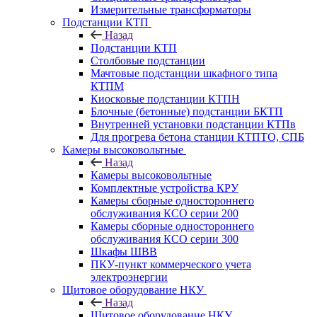
Измерительные трансформаторы
Подстанции КТП
Назад
Подстанции КТП
Столбовые подстанции
Мачтовые подстанции шкафного типа
КТПМ
Киосковые подстанции КТПН
Блочные (бетонные) подстанции БКТП
Внутренней установки подстанции КТПв
Для прогрева бетона станции КТПТО, СПБ
Камеры высоковольтные
Назад
Камеры высоковольтные
Комплектные устройства КРУ
Камеры сборные одностороннего
обслуживания КСО серии 200
Камеры сборные одностороннего
обслуживания КСО серии 300
Шкафы ШВВ
ПКУ-пункт коммерческого учета
электроэнергии
Щитовое оборудование НКУ
Назад
Щитовое оборудование НКУ