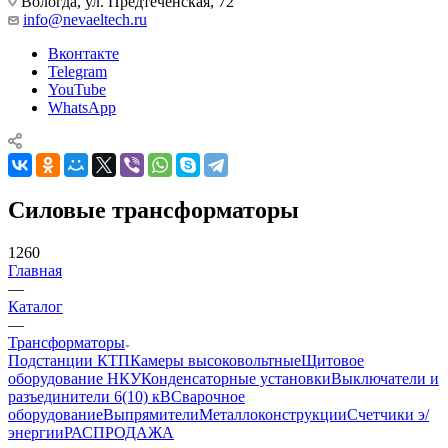
Вологда, ул. Предтеченская, 72
info@nevaeltech.ru
Вконтакте
Telegram
YouTube
WhatsApp
Силовые трансформаторы
1260
Главная
—
Каталог
—
Трансформаторы
Подстанции КТП
Камеры высоковольтные
Щитовое
оборудование НКУ
Конденсаторные установки
Выключатели и
разъединители 6(10) кВ
Сварочное
оборудование
Выпрямители
Металлоконструкции
Счетчики э/
энергии
РАСПРОДАЖА