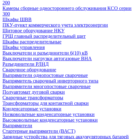
200
Камеры сборные одностороннего обслуживания КСО серии
300
Шкафы ШВВ
ПКУ-пункт коммерческого учета электроэнергии
Щитовое оборудование НКУ
ГРЩ главный распределительный щит
Шкафы распределительные
Шкафы управления
Выключатели и разъединители 6(10) кВ
Выключатели нагрузки автогазовые ВНА
Разъединители РЛНД
Сварочное оборудование
Выпрямители однопостовые сварочные
Выпрямитель сварочный инверторного типа
Выпрямители многопостовые сварочные
Полуавтомат дуговой сварки
Сварочные трансформаторы
Трансформаторы для контактной сварки
Конденсаторные установки
Низковольтные конденсаторные установки
Высоковольтные конденсаторные установки
Выпрямители
Стартерные выпрямители (ВАСТ)
Зарядные устройства для тяговых аккумуляторных батарей