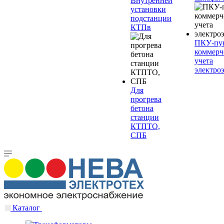
Внутренней
установки
подстанции
КТПв
ПКУ-пу
коммерч
учета
электро
Для
прогрева
бетона
станции
КТПТО,
СПБ
Каталог