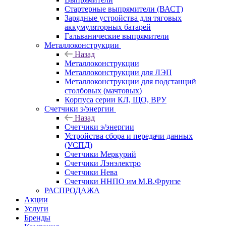
Стартерные выпрямители (ВАСТ)
Зарядные устройства для тяговых
аккумуляторных батарей
Гальванические выпрямители
Металлоконструкции
Назад
Металлоконструкции
Металлоконструкции для ЛЭП
Металлоконструкции для подстанций
столбовых (мачтовых)
Корпуса серии КЛ, ЩО, ВРУ
Счетчики э/энергии
Назад
Счетчики э/энергии
Устройства сбора и передачи данных
(УСПД)
Счетчики Меркурий
Счетчики Лэнэлектро
Счетчики Нева
Счетчики ННПО им М.В.Фрунзе
РАСПРОДАЖА
Акции
Услуги
Бренды