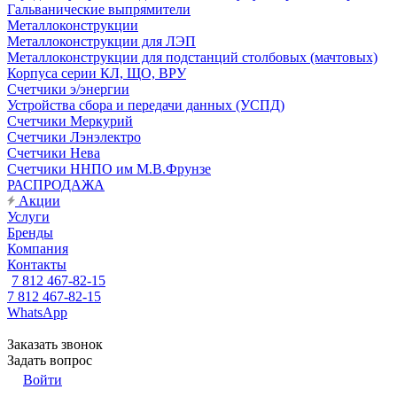
Гальванические выпрямители
Металлоконструкции
Металлоконструкции для ЛЭП
Металлоконструкции для подстанций столбовых (мачтовых)
Корпуса серии КЛ, ЩО, ВРУ
Счетчики э/энергии
Устройства сбора и передачи данных (УСПД)
Счетчики Меркурий
Счетчики Лэнэлектро
Счетчики Нева
Счетчики ННПО им М.В.Фрунзе
РАСПРОДАЖА
Акции
Услуги
Бренды
Компания
Контакты
7 812 467-82-15
7 812 467-82-15
WhatsApp
Заказать звонок
Задать вопрос
Войти