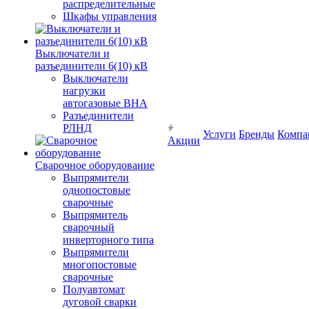
распределительные
Шкафы управления
Выключатели и
разъединители 6(10) кВ
Выключатели
нагрузки
автогазовые ВНА
Разъединители
РЛНД
Услуги
Бренды
Компа
Акции
Сварочное оборудование
Выпрямители
однопостовые
сварочные
Выпрямитель
сварочный
инверторного типа
Выпрямители
многопостовые
сварочные
Полуавтомат
дуговой сварки