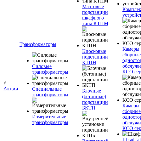
Мачтовые
Компле
подстанции
устройс
шкафного
типа КТПМ
Трансформаторы
Камеры
Киосковые
сборные
подстанции
односто
КТПН
обслужи
Силовые
КСО сер
трансформаторы
Акции
Специальные
Блочные
трансформаторы
(бетонные)
подстанции
Камеры
БКТП
сборные
Измерительные
односто
трансформаторы
обслужи
КСО сер
Шкафы