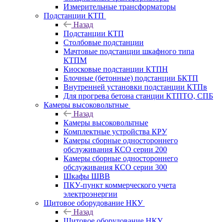
Измерительные трансформаторы
Подстанции КТП
Назад
Подстанции КТП
Столбовые подстанции
Мачтовые подстанции шкафного типа
КТПМ
Киосковые подстанции КТПН
Блочные (бетонные) подстанции БКТП
Внутренней установки подстанции КТПв
Для прогрева бетона станции КТПТО, СПБ
Камеры высоковольтные
Назад
Камеры высоковольтные
Комплектные устройства КРУ
Камеры сборные одностороннего
обслуживания КСО серии 200
Камеры сборные одностороннего
обслуживания КСО серии 300
Шкафы ШВВ
ПКУ-пункт коммерческого учета
электроэнергии
Щитовое оборудование НКУ
Назад
Щитовое оборудование НКУ