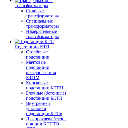
Трансформаторы
Силовые
трансформаторы
Специальные
трансформаторы
Измерительные
трансформаторы
Подстанции КТП
Столбовые
подстанции
Мачтовые
подстанции
шкафного типа
КТПМ
Киосковые
подстанции КТПН
Блочные (бетонные)
подстанции БКТП
Внутренней
установки
подстанции КТПв
Для прогрева бетона
станции КТПТО,