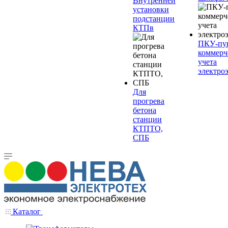
Внутренней
установки
подстанции
КТПв
ПКУ-пу
коммерч
учета
электро
Для
прогрева
бетона
станции
КТПТО,
СПБ
Каталог