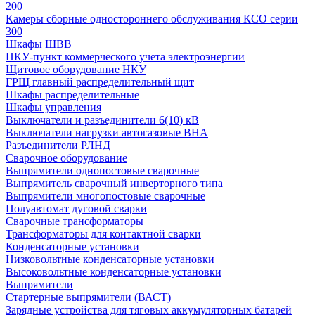
200
Камеры сборные одностороннего обслуживания КСО серии
300
Шкафы ШВВ
ПКУ-пункт коммерческого учета электроэнергии
Щитовое оборудование НКУ
ГРЩ главный распределительный щит
Шкафы распределительные
Шкафы управления
Выключатели и разъединители 6(10) кВ
Выключатели нагрузки автогазовые ВНА
Разъединители РЛНД
Сварочное оборудование
Выпрямители однопостовые сварочные
Выпрямитель сварочный инверторного типа
Выпрямители многопостовые сварочные
Полуавтомат дуговой сварки
Сварочные трансформаторы
Трансформаторы для контактной сварки
Конденсаторные установки
Низковольтные конденсаторные установки
Высоковольтные конденсаторные установки
Выпрямители
Стартерные выпрямители (ВАСТ)
Зарядные устройства для тяговых аккумуляторных батарей