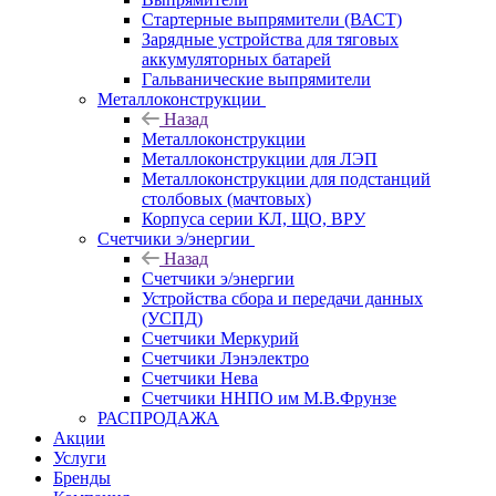
Стартерные выпрямители (ВАСТ)
Зарядные устройства для тяговых
аккумуляторных батарей
Гальванические выпрямители
Металлоконструкции
Назад
Металлоконструкции
Металлоконструкции для ЛЭП
Металлоконструкции для подстанций
столбовых (мачтовых)
Корпуса серии КЛ, ЩО, ВРУ
Счетчики э/энергии
Назад
Счетчики э/энергии
Устройства сбора и передачи данных
(УСПД)
Счетчики Меркурий
Счетчики Лэнэлектро
Счетчики Нева
Счетчики ННПО им М.В.Фрунзе
РАСПРОДАЖА
Акции
Услуги
Бренды