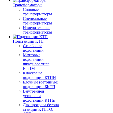
Трансформаторы
Силовые
трансформаторы
Специальные
трансформаторы
Измерительные
трансформаторы
Подстанции КТП
Столбовые
подстанции
Мачтовые
подстанции
шкафного типа
КТПМ
Киосковые
подстанции КТПН
Блочные (бетонные)
подстанции БКТП
Внутренней
установки
подстанции КТПв
Для прогрева бетона
станции КТПТО,