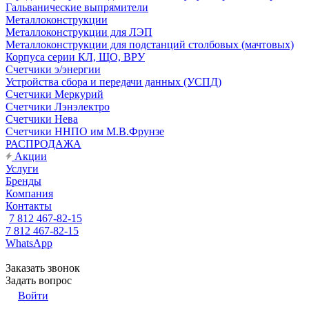
Гальванические выпрямители
Металлоконструкции
Металлоконструкции для ЛЭП
Металлоконструкции для подстанций столбовых (мачтовых)
Корпуса серии КЛ, ЩО, ВРУ
Счетчики э/энергии
Устройства сбора и передачи данных (УСПД)
Счетчики Меркурий
Счетчики Лэнэлектро
Счетчики Нева
Счетчики ННПО им М.В.Фрунзе
РАСПРОДАЖА
Акции
Услуги
Бренды
Компания
Контакты
7 812 467-82-15
7 812 467-82-15
WhatsApp
Заказать звонок
Задать вопрос
Войти