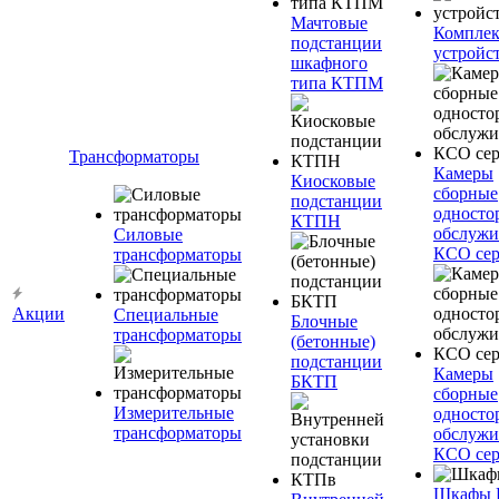
Мачтовые
Компле
подстанции
устройс
шкафного
типа КТПМ
Трансформаторы
Камеры
Киосковые
сборные
подстанции
односто
КТПН
обслужи
Силовые
КСО сер
трансформаторы
Акции
Специальные
Блочные
трансформаторы
(бетонные)
подстанции
Камеры
БКТП
сборные
Измерительные
односто
трансформаторы
обслужи
КСО сер
Шкафы