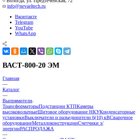
Вологда, ул. Предтеченская, 72
info@nevaeltech.ru
Вконтакте
Telegram
YouTube
WhatsApp
ВАСТ-800-20 ЭМ
Главная
—
Каталог
—
Выпрямители
Трансформаторы
Подстанции КТП
Камеры
высоковольтные
Щитовое оборудование НКУ
Конденсаторные
установки
Выключатели и разъединители 6(10) кВ
Сварочное
оборудование
Металлоконструкции
Счетчики э/
энергии
РАСПРОДАЖА
—