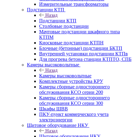
Измерительные трансформаторы
Подстанции КТП
Назад
Подстанции КТП
Столбовые подстанции
Мачтовые подстанции шкафного типа
КТПМ
Киосковые подстанции КТПН
Блочные (бетонные) подстанции БКТП
Внутренней установки подстанции КТПв
Для прогрева бетона станции КТПТО, СПБ
Камеры высоковольтные
Назад
Камеры высоковольтные
Комплектные устройства КРУ
Камеры сборные одностороннего
обслуживания КСО серии 200
Камеры сборные одностороннего
обслуживания КСО серии 300
Шкафы ШВВ
ПКУ-пункт коммерческого учета
электроэнергии
Щитовое оборудование НКУ
Назад
Щитовое оборудование НКУ