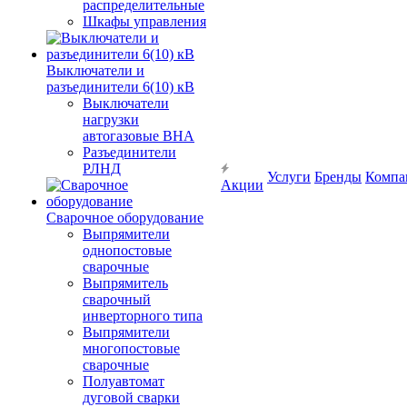
распределительные
Шкафы управления
Выключатели и
разъединители 6(10) кВ
Выключатели
нагрузки
автогазовые ВНА
Разъединители
РЛНД
Услуги
Бренды
Компа
Акции
Сварочное оборудование
Выпрямители
однопостовые
сварочные
Выпрямитель
сварочный
инверторного типа
Выпрямители
многопостовые
сварочные
Полуавтомат
дуговой сварки