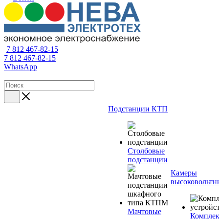
7 812 467-82-15
7 812 467-82-15
WhatsApp
Подстанции КТП
Столбовые
подстанции
Камеры
высоковольтн
Мачтовые
Компле