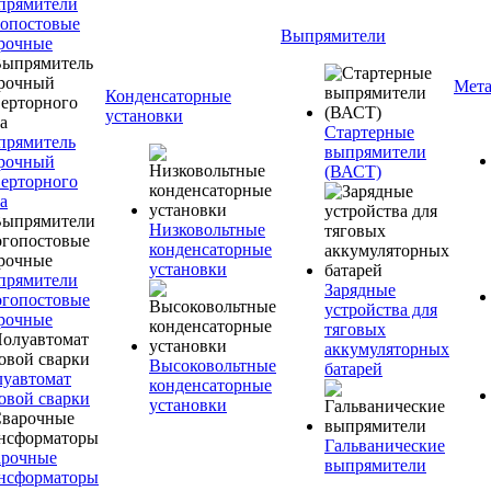
прямители
опостовые
Выпрямители
рочные
Мета
Конденсаторные
установки
Стартерные
прямитель
выпрямители
рочный
(ВАСТ)
ерторного
а
Низковольтные
конденсаторные
установки
прямители
Зарядные
гопостовые
устройства для
рочные
тяговых
аккумуляторных
Высоковольтные
батарей
уавтомат
конденсаторные
овой сварки
установки
Гальванические
арочные
выпрямители
нсформаторы