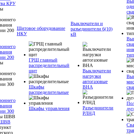
Вы
тва КРУ
одн
сва
Выключатели и
Щитовое оборудование
разъединители 6(10)
НКУ
кВ
Вы
сва
роннего
инв
вания
тип
ии 200
ГРЩ главный
распределительный
щит
Выключатели
нагрузки
Вы
автогазовые
мно
Шкафы
ВНА
сва
распределительные
роннего
Пол
вания
Разъединители
Шкафы управления
дуг
ии 300
РЛНД
 ШВВ
Св
тра