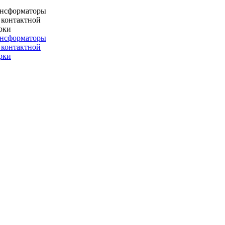
ансформаторы
 контактной
рки