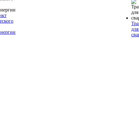
нкт
еского
Тр
для
энергии
сва