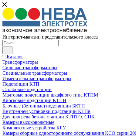
Интернет-магазин представительского класса
Каталог
Трансформаторы
Силовые трансформаторы
Специальные трансформаторы
Измерительные трансформаторы
Подстанции КТП
Столбовые подстанции
Мачтовые подстанции шкафного типа КТПМ
Киосковые подстанции КТПН
Блочные (бетонные) подстанции БКТП
Внутренней установки подстанции КТПв
Для прогрева бетона станции КТПТО, СПБ
Камеры высоковольтные
Комплектные устройства КРУ
Камеры сборные одностороннего обслуживания КСО серии 20