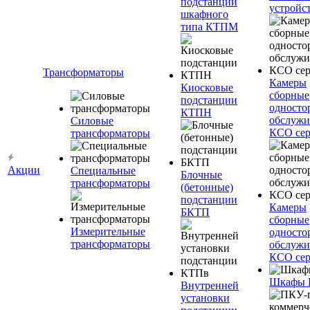
подстанции
устройс
шкафного
типа КТПМ
Трансформаторы
Камеры
Киосковые
сборные
подстанции
односто
КТПН
обслужи
Силовые
КСО сер
трансформаторы
Акции
Специальные
Блочные
трансформаторы
(бетонные)
подстанции
Камеры
БКТП
сборные
Измерительные
односто
трансформаторы
обслужи
КСО сер
Шкафы
Внутренней
установки