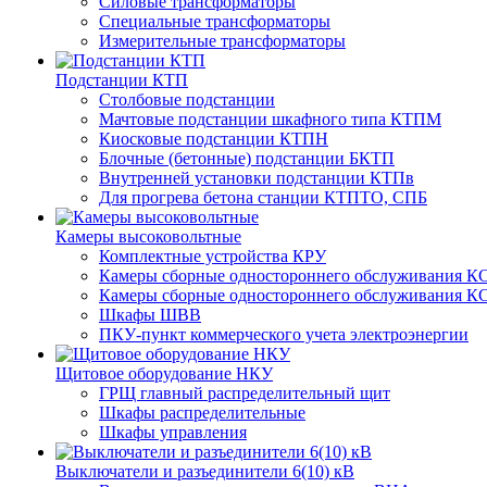
Силовые трансформаторы
Специальные трансформаторы
Измерительные трансформаторы
Подстанции КТП
Столбовые подстанции
Мачтовые подстанции шкафного типа КТПМ
Киосковые подстанции КТПН
Блочные (бетонные) подстанции БКТП
Внутренней установки подстанции КТПв
Для прогрева бетона станции КТПТО, СПБ
Камеры высоковольтные
Комплектные устройства КРУ
Камеры сборные одностороннего обслуживания КС
Камеры сборные одностороннего обслуживания КС
Шкафы ШВВ
ПКУ-пункт коммерческого учета электроэнергии
Щитовое оборудование НКУ
ГРЩ главный распределительный щит
Шкафы распределительные
Шкафы управления
Выключатели и разъединители 6(10) кВ