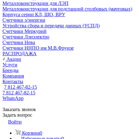
Металлоконструкции для ЛЭП
Металлоконструкции для подстанций столбовых (мачтовых)
Корпуса серии КЛ, ЩО, ВРУ
Счетчики э/энергии
Устройства сбора и передачи данных (УСПД)
Счетчики Меркурий
Счетчики Лэнэлектро
Счетчики Нева
Счетчики ННПО им М.В.Фрунзе
РАСПРОДАЖА
Акции
Услуги
Бренды
Компания
Контакты
7 812 467-82-15
7 812 467-82-15
WhatsApp
Заказать звонок
Задать вопрос
Войти
Корзина
0
Избранные товары
0