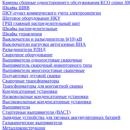
Камеры сборные одностороннего обслуживания КСО серии 30
Шкафы ШВВ
ПКУ-пункт коммерческого учета электроэнергии
Щитовое оборудование НКУ
ГРЩ главный распределительный щит
Шкафы распределительные
Шкафы управления
Выключатели и разъединители 6(10) кВ
Выключатели нагрузки автогазовые ВНА
Разъединители РЛНД
Сварочное оборудование
Выпрямители однопостовые сварочные
Выпрямитель сварочный инверторного типа
Выпрямители многопостовые сварочные
Полуавтомат дуговой сварки
Сварочные трансформаторы
Трансформаторы для контактной сварки
Конденсаторные установки
Низковольтные конденсаторные установки
Высоковольтные конденсаторные установки
Выпрямители
Стартерные выпрямители (ВАСТ)
Зарядные устройства для тяговых аккумуляторных батарей
Гальванические выпрямители
Металлоконструкции