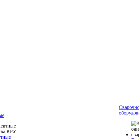
Сварочн
оборудов
ые
ктные