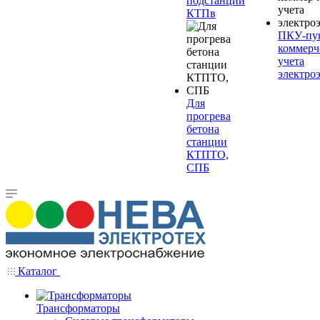
подстанции
КТПв
ПКУ-пу
коммерч
учета
электро
Для
прогрева
бетона
станции
КТПТО,
СПБ
Каталог
Трансформаторы